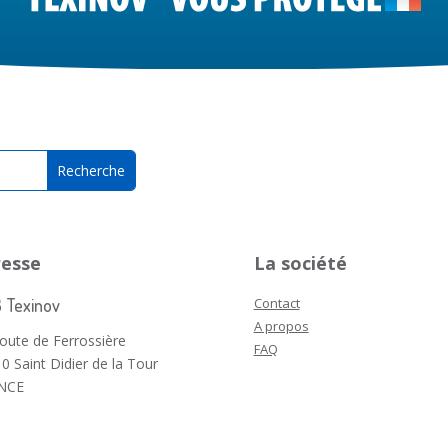
resse
La société
 Texinov
Contact
A propos
route de Ferrossière
FAQ
0 Saint Didier de la Tour
NCE