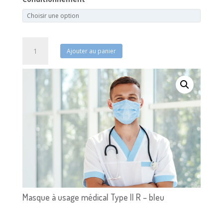
quantité
Ajouter au panier
de
Masque
FFP2
EPI
TexiShield®
Masque à usage médical Type II R – bleu