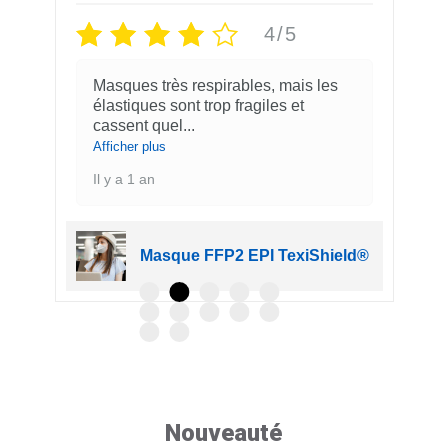
4/5
5/5
les, mais les
Masques FFP2 très confortables e
agiles et
agréables à porter, que j'utilise au
quotidien
...
Afficher plus
Il y a 1 an
EPI TexiShield®
Masque FFP2 EPI TexiSh
Nouveauté